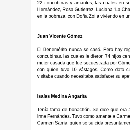
22 concubinas y amantes, las cuales en su 
Hernández, Rosa Gutierrez, Luciana “La Chan
en la pobreza, con Doña Zoila viviendo en u
Juan Vicente Gómez
El Benemérito nunca se casó. Pero hay reg
concubinas, las cuales le dieron 74 hijos ce
mujer casada que fue secuestrada por Gómez
con quien tuvo 10 vástagos. Como dato cu
visitaba cuando necesitaba satisfacer su apet
Isaías Medina Angarita
Tenía fama de bonachón. Se dice que era a
Irma Fernández. Tuvo como amante a Carmen
Carmen Sarría, quien se suicida presuntamen