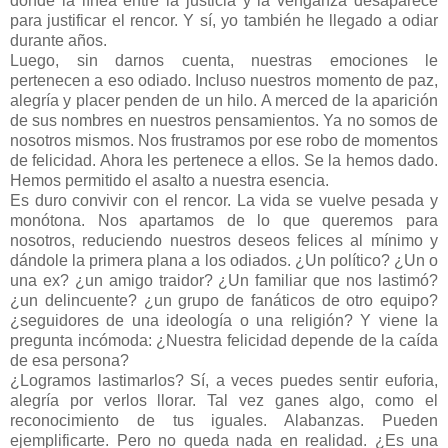
donde la línea entre la justicia y la venganza desaparece
para justificar el rencor. Y sí, yo también he llegado a odiar
durante años.
Luego, sin darnos cuenta, nuestras emociones le
pertenecen a eso odiado. Incluso nuestros momento de paz,
alegría y placer penden de un hilo. A merced de la aparición
de sus nombres en nuestros pensamientos. Ya no somos de
nosotros mismos. Nos frustramos por ese robo de momentos
de felicidad. Ahora les pertenece a ellos. Se la hemos dado.
Hemos permitido el asalto a nuestra esencia.
Es duro convivir con el rencor. La vida se vuelve pesada y
monótona. Nos apartamos de lo que queremos para
nosotros, reduciendo nuestros deseos felices al mínimo y
dándole la primera plana a los odiados. ¿Un político? ¿Un o
una ex? ¿un amigo traidor? ¿Un familiar que nos lastimó?
¿un delincuente? ¿un grupo de fanáticos de otro equipo?
¿seguidores de una ideología o una religión? Y viene la
pregunta incómoda: ¿Nuestra felicidad depende de la caída
de esa persona?
¿Logramos lastimarlos? Sí, a veces puedes sentir euforia,
alegría por verlos llorar. Tal vez ganes algo, como el
reconocimiento de tus iguales. Alabanzas. Pueden
ejemplificarte. Pero no queda nada en realidad. ¿Es una